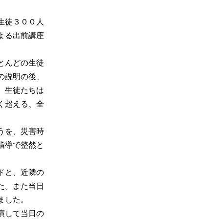
生徒３００人
よる出前講座
とんどの生徒
の説明の後、
、生徒たちは
く超える、全
うを、災害時
指導で整然と
ドと、近隣の
た。また当日
ました。
演して当日の