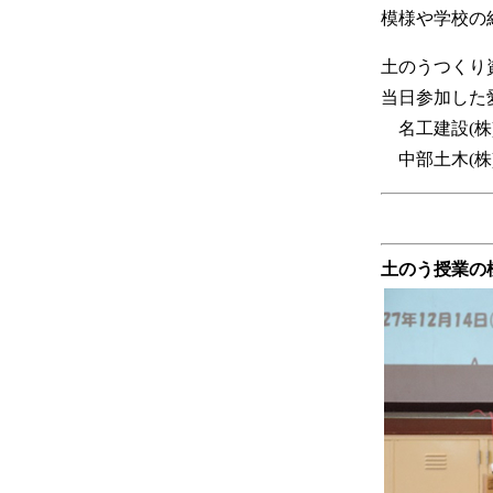
模様や学校の
土のうつくり
当日参加した
名工建設(株)
中部土木(株)
土のう授業の