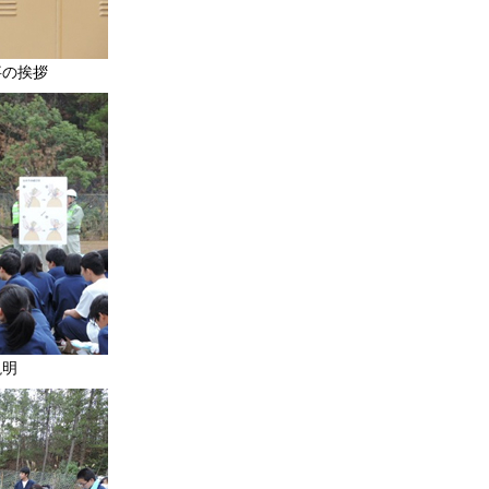
事の挨拶
説明