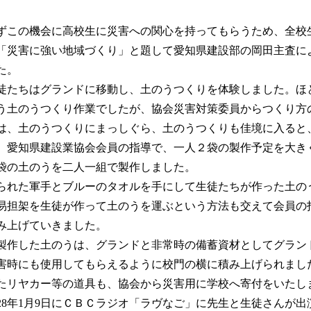
。
この機会に高校生に災害への関心を持ってもらうため、全校
「災害に強い地域づくり」と題して愛知県建設部の岡田主査に
た。
たちはグランドに移動し、土のうつくりを体験しました。ほ
う土のうつくり作業でしたが、協会災害対策委員からつくり方
は、土のうつくりにまっしぐら、土のうつくりも佳境に入ると
、愛知県建設業協会会員の指導で、一人２袋の製作予定を大き
袋の土のうを二人一組で製作しました。
れた軍手とブルーのタオルを手にして生徒たちが作った土の
易担架を生徒が作って土のうを運ぶという方法も交えて会員の
み上げていきました。
作した土のうは、グランドと非常時の備蓄資材としてグラン
害時にも使用してもらえるように校門の横に積み上げられまし
たリヤカー等の道具も、協会から災害用に学校へ寄付をいたし
8年1月9日にＣＢＣラジオ「ラヴなご」に先生と生徒さんが出