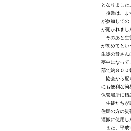
となりました
授業は、まず
が参加しての
が開かれまし
そのあと生徒
が初めてとい
生徒の皆さん
夢中になって
部で約８００
協会から配ら
にも便利な簡
保管場所に積
生徒たちが製
住民の方の災
運搬に使用し
また、平成2