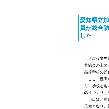
愛知県立
員が総合
した
「建設業界だ
業協会の土の
高等学校の総
ここ、豊田市
り、学校と地
のうつくりも
当日は、前日
天候となり、