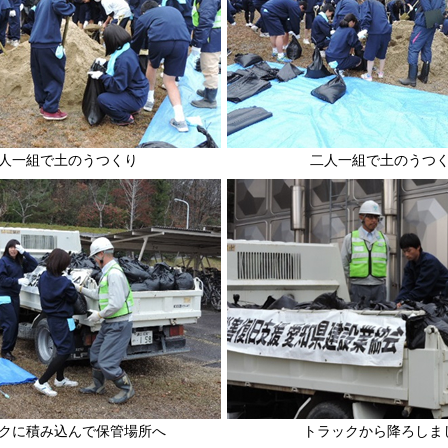
人一組で土のうつくり
二人一組で土のうつ
クに積み込んで保管場所へ
トラックから降ろしま