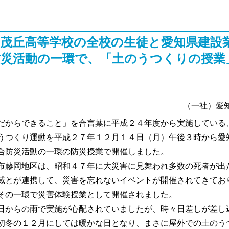
加茂丘高等学校の全校の生徒と愛知県建設
防災活動の一環で、「土のうつくりの授業
（一社）愛
からできること」を合言葉に平成２４年度から実施している
うつくり運動を平成２７年１２月１４日（月）午後３時から愛
合防災活動の一環の防災授業で開催しました。
藤岡地区は、昭和４７年に大災害に見舞われ多数の死者が出
域とが連携して、災害を忘れないイベントが開催されてきてお
その一環で災害体験授業として開催されました。
からの雨で実施が心配されていましたが、時々日差しが差し
初冬の１２月にしては暖かな日となり、まさに屋外での土のう