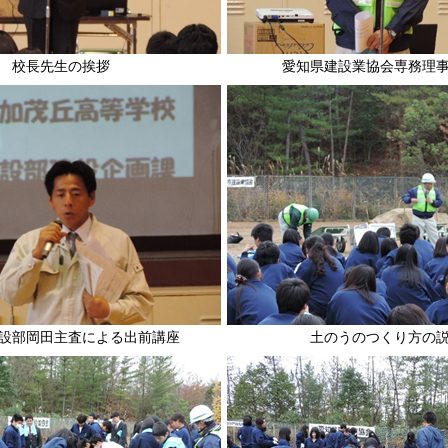
校長先生の挨拶
愛知県建設業協会専務理
設部岡田主査による出前講座
土のうのつくり方の