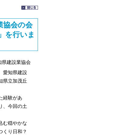
業協会の会
」を行いま
知県建設業協会
、愛知県建設
知県立加茂丘
た経験があ
り、今回の土
込む穏やかな
つくり日和？