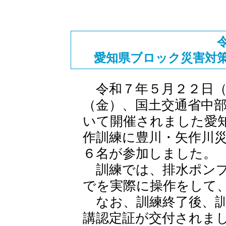
愛知県ブロック災害対
令和７年５月２２日（
（金）、国土交通省中
いて開催されました愛
作訓練に豊川・矢作川
６名が参加しました。
訓練では、排水ポンプ
でを実際に操作をして
なお、訓練終了後、訓
講認定証が交付されま