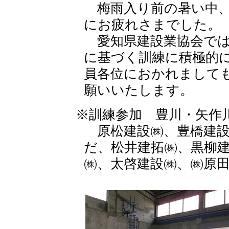
梅雨入り前の暑い中、
にお疲れさまでした。
愛知県建設業協会では
に基づく訓練に積極的
員各位におかれまして
願いいたします。
※訓練参加 豊川・矢作
原松建設㈱、豊橋建設
だ、松井建拓㈱、黒柳
㈱、太啓建設㈱、㈱原