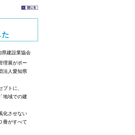
した
知県建設業協会
管理展がポー
団法人愛知県
セプトに、
「地域での建
風化させない
０冊がすべて