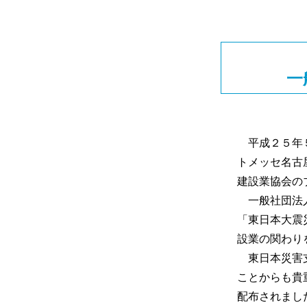
一
平成２５年５
トメッセ名古
建設業協会の
一般社団法人
「東日本大震
設業の関わり
東日本災害支
ことからも貴
配布されまし