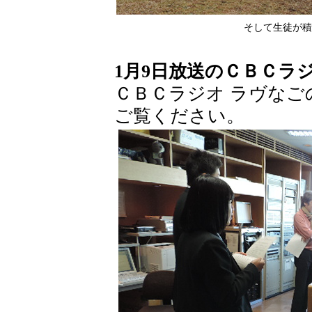
そして生徒が積
1月9日放送のＣＢＣラ
ＣＢＣラジオ ラヴなご
ご覧ください。