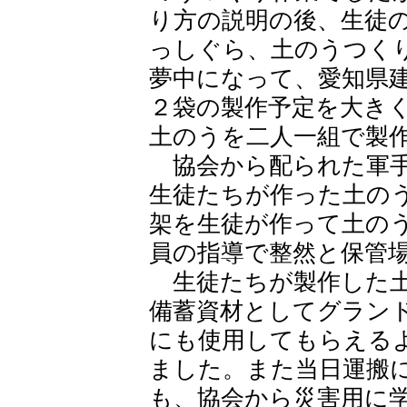
り方の説明の後、生徒
っしぐら、土のうつく
夢中になって、愛知県
２袋の製作予定を大き
土のうを二人一組で製
協会から配られた軍手
生徒たちが作った土の
架を生徒が作って土の
員の指導で整然と保管
生徒たちが製作した土
備蓄資材としてグラン
にも使用してもらえる
ました。また当日運搬
も、協会から災害用に