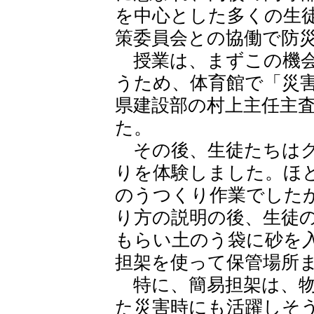
を中心とした多くの生
策委員会との協働で防
授業は、まずこの機会
うため、体育館で「災
県建設部の村上主任主
た。
その後、生徒たちはグ
りを体験しました。ほ
のうつくり作業でした
り方の説明の後、生徒
もらい土のう袋に砂を
担架を使って保管場所
特に、簡易担架は、物
た災害時にも活躍しそ