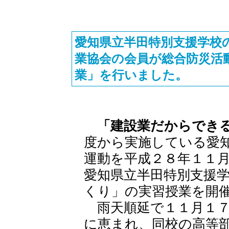
愛知県立半田特別支援学校
業協会の会員が総合防災活
業」を行いました。
「建設業だからでき
度から実施している愛
運動を平成２８年１１
愛知県立半田特別支援
くり」の実習授業を開
雨天順延で１１月１７
に恵まれ、同校の高等