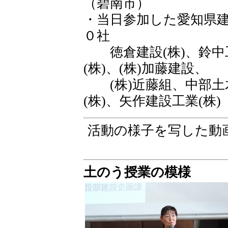
（碧南市）
・当日参加した愛知県
０社
徳倉建設(株)、鈴中工
(株)、(株)加藤建設、
(株)近藤組、中部土木
(株)、矢作建設工業(株)
活動の様子を写した動
土のう授業の模様