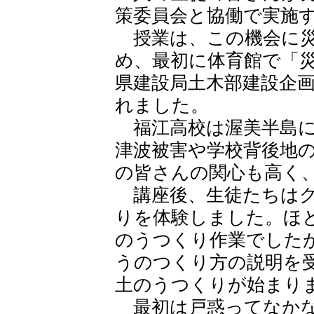
策委員会と協働で実施
授業は、この機会に災
め、最初に体育館で「
県建設局土木部建設企
れました。
福江高校は渥美半島に
津波被害や学校背後地
の皆さんの関心も高く
講座後、生徒たちはグ
りを体験しました。ほ
のうつくり作業でした
うのつくり方の説明を
土のうつくりが始まり
最初は戸惑ってなかな