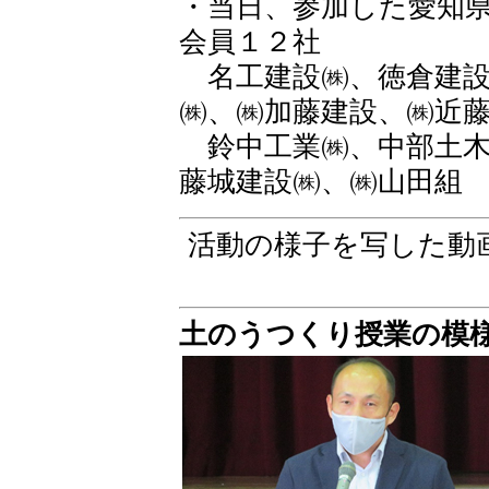
・当日、参加した愛知
会員１２社
名工建設㈱、徳倉建設
㈱、㈱加藤建設、㈱近
鈴中工業㈱、中部土木
藤城建設㈱、㈱山田組
活動の様子を写した動
土のうつくり授業の模