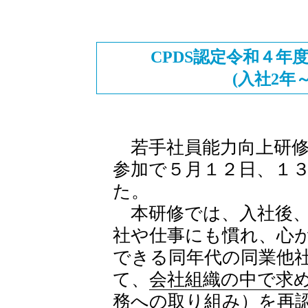
CPDS認定令和４年
(入社2年
若手社員能力向上研修会
参加で５月１２日、１
た。
本研修では、入社後、
社や仕事にも慣れ、心
できる同年代の同業他
て、
会社組織の中で求
務への取り組み）を再