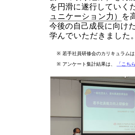
を円滑に遂行していく
ュニケーション力）
を
今後の自己成長に向け
学んでいただきました
※
若手社員研修会のカリキュラム
※
アンケート集計結果は、
「こち