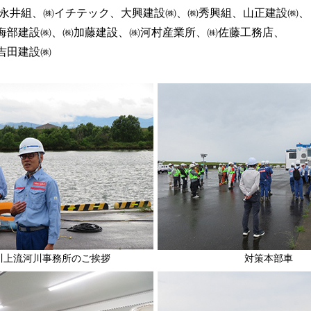
 永井組、㈱イチテック、大興建設㈱、㈱秀興組、山正建設㈱、
海部建設㈱、㈱加藤建設、㈱河村産業所、㈱佐藤工務店、
吉田建設㈱
川上流河川事務所のご挨拶
対策本部車