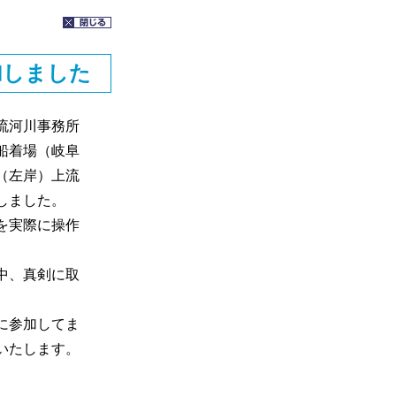
加しました
流河川事務所
船着場（岐阜
（左岸）上流
しました。
を実際に操作
中、真剣に取
に参加してま
いたします。