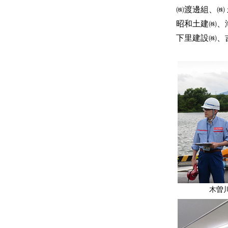
㈱渡邊組、㈱
昭和土建㈱、
下里建設㈱、
木曽