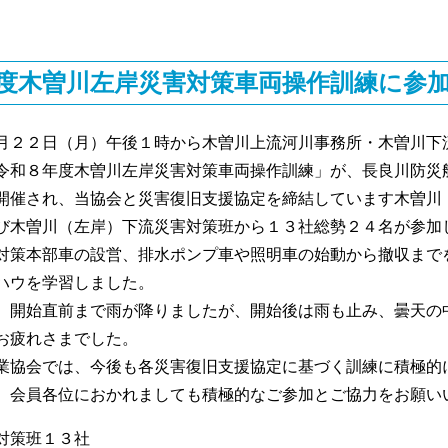
度木曽川左岸災害対策車両操作訓練に参
２２日（月）午後１時から木曽川上流河川事務所・木曽川下
令和８年度木曽川左岸災害対策車両操作訓練」が、長良川防災
開催され、当協会と災害復旧支援協定を締結しています木曽川
び木曽川（左岸）下流災害対策班から１３社総勢２４名が参加
策本部車の設営、排水ポンプ車や照明車の始動から撤収まで
ハウを学習しました。
開始直前まで雨が降りましたが、開始後は雨も止み、曇天の
お疲れさまでした。
協会では、今後も各災害復旧支援協定に基づく訓練に積極的
、会員各位におかれましても積極的なご参加とご協力をお願い
対策班１３社