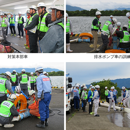
対策本部車
排水ポンプ車の訓