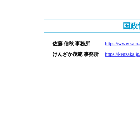
国政
佐藤 信秋 事務所
https://www.sato-
けんざか茂範 事務所
https://kenzaka.jp