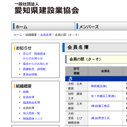
ホーム
> 組織概要 >
会員名簿
> 会員の部（さ～そ）
会員名簿
官公庁・関係団体
からのお知らせ
会員の部（さ～そ）
協会からのお知らせ
許可
図書販売、諸用紙
会員名
業種
委員会情報
さ
大特 土木
榊原建設(株)
建築
組織
知特 建築
佐々木建設工業(株)
役員名簿
土木
協議員会名簿
知特 土木
(株)佐藤工務店
会員名簿
建築
加入団体一覧
大特
塗装 とび
(株)佐野塗工店
関係団体リンク
鋼構造物