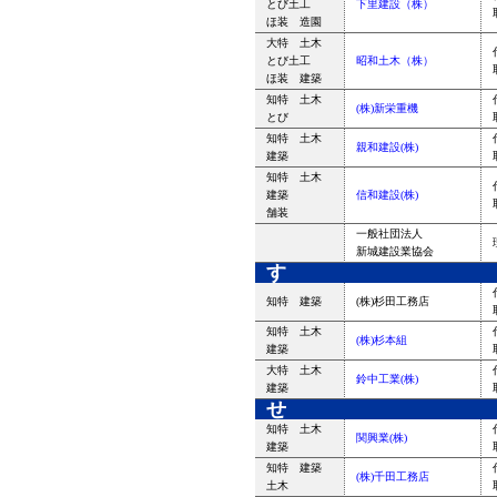
とび土工
下里建設（株）
ほ装 造園
大特 土木
とび土工
昭和土木（株）
ほ装 建築
知特 土木
(株)新栄重機
とび
知特 土木
親和建設(株)
建築
知特 土木
建築
信和建設(株)
舗装
一般社団法人
新城建設業協会
す
知特 建築
(株)杉田工務店
知特 土木
(株)杉本組
建築
大特 土木
鈴中工業(株)
建築
せ
知特 土木
関興業(株)
建築
知特 建築
(株)千田工務店
土木