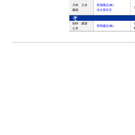
大特 土木
西濃建設(株)
建築
名古屋支店
そ
知特 建築
曽我建設(株)
土木