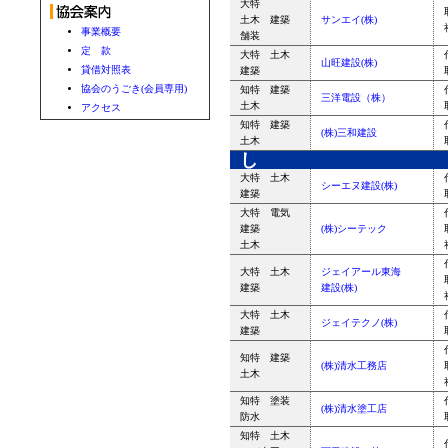
大特
土木 建築
サンエイ(株)
事業概要
舗装
定 款
大特 土木
山旺建設(株)
貸借対照表
建築
協会のうごき(会員専用)
知特 建築
三洋電設（株）
土木
アクセス
知特 建築
(株)三和建設
土木
し
大特 土木
シーエヌ建設(株)
建築
大特 電気
建築
(株)シーテック
土木
大特 土木
ジェイアール東海
建築
建設(株)
大特 土木
ジェイテクノ(株)
建築
知特 建築
(株)清水工務店
土木
知特 塗装
(株)清水塗工店
防水
知特 土木