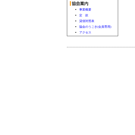
事業概要
定 款
貸借対照表
協会のうごき(会員専用)
アクセス