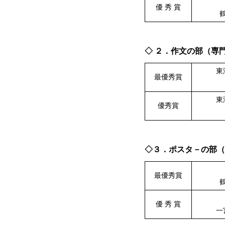
優 秀 賞
◇ ２．作文の部（専
東
最優秀賞
東
優秀賞
◇３．ポスタ－の部（
最優秀賞
優 秀 賞
一