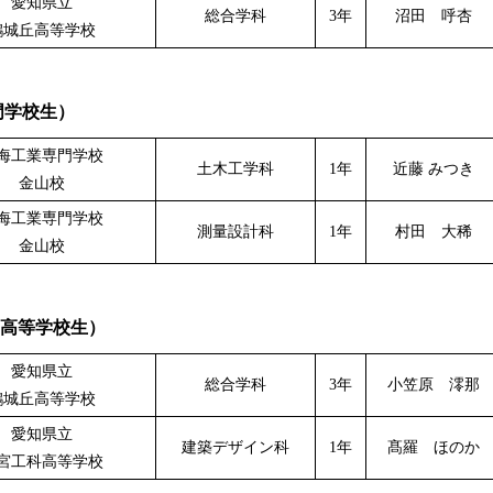
愛知県立
総合学科
3年
沼田 呼杏
鶴城丘高等学校
門学校生）
海工業専門学校
土木工学科
1年
近藤 みつき
金山校
海工業専門学校
測量設計科
1年
村田 大稀
金山校
高等学校生）
愛知県立
総合学科
3年
小笠原 澪那
鶴城丘高等学校
愛知県立
建築デザイン科
1年
髙羅 ほのか
宮工科高等学校