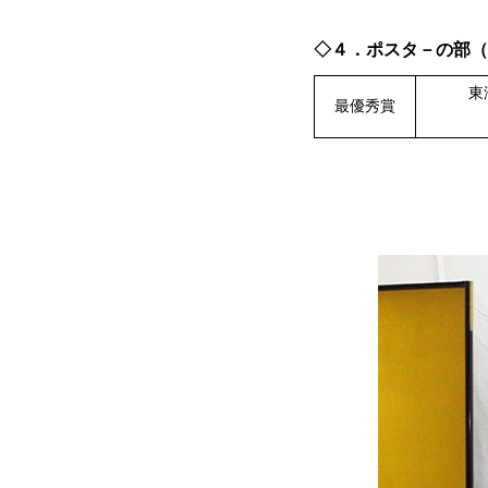
◇４．ポスタ－の部（
東
最優秀賞