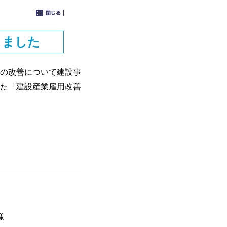
しました
の改善について建設事
た「建設産業雇用改善
様