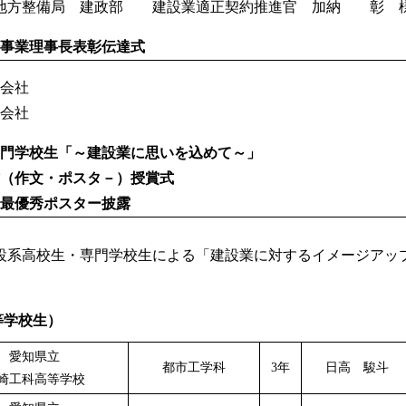
地方整備局 建政部 建設業適正契約推進官 加納 彰 
事業理事長表彰伝達式
会社
会社
門学校生「～建設業に思いを込めて～」
作文・ポスタ－）授賞式
最優秀ポスター披露
設系高校生・専門学校生による「建設業に対するイメージアッ
等学校生）
愛知県立
都市工学科
3年
日高 駿斗
崎工科高等学校