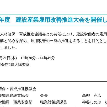
年度 建設産業雇用改善推進大会を開催
人材確保・育成推進協議会との共催により、建設労働者の雇用
解と関心を深め、雇用改善の一層の推進を図ることを目的とし
しました。
21日(木) 13時30分～14時45分
業会館2階大講習室
確保・育成推進協議会
人 愛知県建設業協会 会長 髙柳 充広
知労慟局 職業安定部 職業対策課課長 神谷しのぶ 