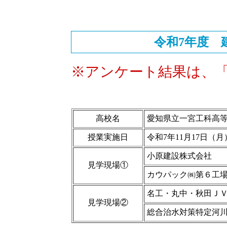
令和7年度 
※アンケート結果は、
高校名
愛知県立一宮工科高等
授業実施日
令和7年11月17日（月
小原建設株式会社
見学現場①
カウパック㈱第６工
名工・丸中・秋田Ｊ
見学現場②
総合治水対策特定河川