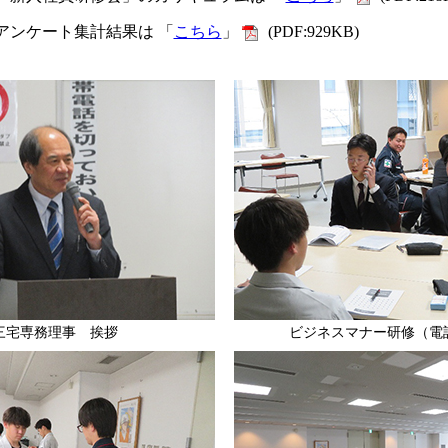
アンケート集計結果は 「
こちら
」
(PDF:929KB)
三宅専務理事 挨拶
ビジネスマナー研修（電