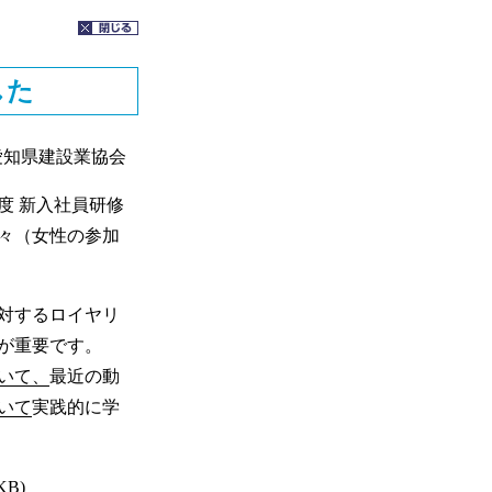
した
愛知県建設業協会
度 新入社員研修
々（女性の参加
対するロイヤリ
が重要です。
いて、
最近の動
いて
実践的に学
KB)