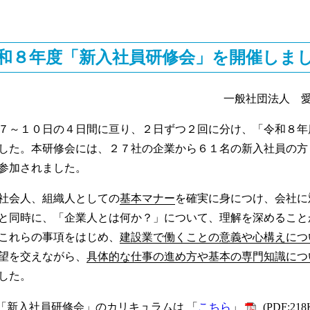
和８年度「新入社員研修会」を開催しま
一般社団法人 
～１０日の４日間に亘り、２日ずつ２回に分け、「令和８年
した。本研修会には、２７社の企業から６１名の新入社員の方
参加されました。
社会人、組織人としての
基本マナー
を確実に身につけ、会社に
と同時に、「企業人とは何か？」について、理解を深めること
これらの事項をはじめ、
建設業で働くことの意義や心構えにつ
望を交えながら、
具体的な仕事の進め方や基本の専門知識につ
した。
「新入社員研修会」のカリキュラムは 「
こちら
」
(PDF:218