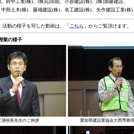
、鈴中工業(株)、(株)山田組、小原建設(株)、(株)加藤建設、
中部土木(株)、藤城建設(株)、名工建設(株)、矢作建設工業(株)
活動の様子を写した動画は、「
こちら
」からご覧頂けます。
授業の様子
三浦校長先生のご挨拶
愛知県建設業協会大西専務