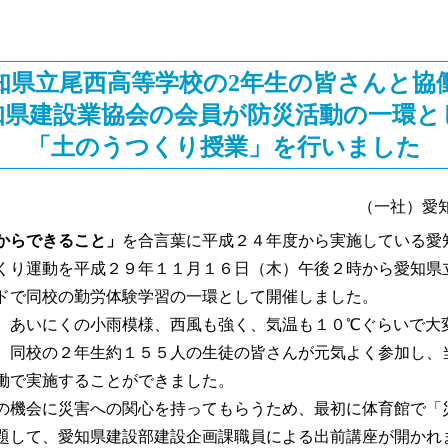
知県立尾西高等学校の2年生の皆さんと協
知県建設業協会の会員が防災活動の一環と
「土のうつくり授業」を行いました
（一社）愛
からできること」
を合言葉に平成２４年度から実施している愛
くり運動を平成２９年１１月１６日（木）午後２時から愛知県
ドで同校の勤労体験学習の一環として開催しました。
あいにくの小雨模様、西風も強く、気温も１０℃ぐらいで大
、同校の２年生約１５５人の生徒の皆さんが元気よく参加し、
働で実施することができました。
機会に災害への関心を持ってもらうため、最初に体育館で「
題して、愛知県建設部建設企画課職員による出前講座が開かれ