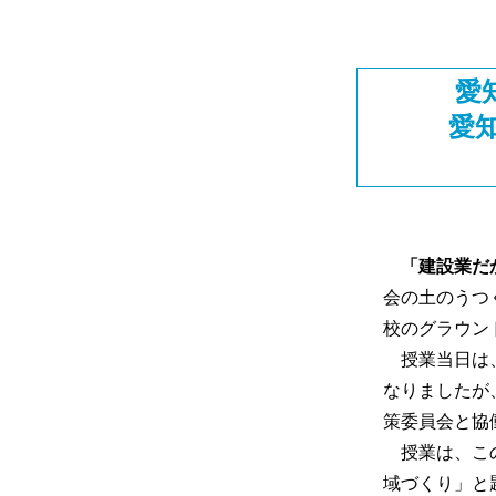
愛
愛
「建設業だ
会の土のうつ
校のグラウン
授業当日は、
なりましたが
策委員会と協
授業は、この
域づくり」と