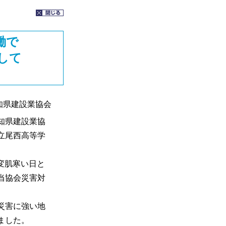
働で
して
知県建設業協会
知県建設業協
立尾西高等学
変肌寒い日と
当協会災害対
災害に強い地
ました。