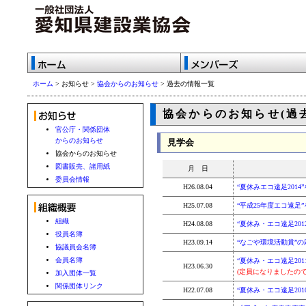
ホーム
> お知らせ >
協会からのお知らせ
> 過去の情報一覧
協会からのお知らせ(過
官公庁・関係団体
からのお知らせ
見学会
協会からのお知らせ
図書販売、諸用紙
月 日
委員会情報
H26.08.04
“夏休みエコ遠足201
H25.07.08
“平成25年度エコ遠足
組織
H24.08.08
“夏休み・エコ遠足20
役員名簿
H23.09.14
“なごや環境活動賞”
協議員会名簿
会員名簿
“夏休み・エコ遠足20
H23.06.30
(定員になりましたの
加入団体一覧
関係団体リンク
H22.07.08
“夏休み・エコ遠足20