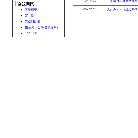
H22.02.25
「平成21年度産業廃
H20.07.02
夏休み・エコ遠足200
事業概要
定 款
貸借対照表
協会のうごき(会員専用)
アクセス