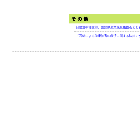
日建連中部支部、愛知県産業廃棄物協会ととも
「石綿による健康被害の救済に関する法律」が