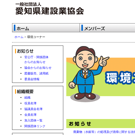
ホーム
> 環境コーナー
官公庁・関係団体
からのお知らせ
協会からのお知らせ
図書販売、諸用紙
委員会情報
組織
役員名簿
協議員会名簿
会員名簿
加入団体一覧
関係団体リンク
廃棄物（水銀等）の処理及び清掃に関する法