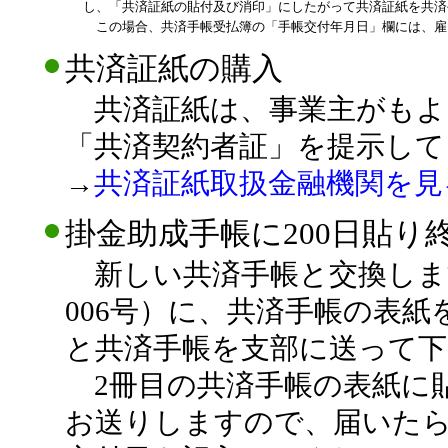
し、「共済証紙の貼付及び消印」にしたがって共済証紙を共済
この場合、共済手帳受払簿の「手帳交付年月日」欄には、雇
共済証紙の購入
共済証紙は、事業主がもよ
「共済契約者証」を提示して
→
共済証紙取扱金融機関を見
掛金助成手帳に200日貼り
新しい共済手帳と交換しま
006号）に、共済手帳の表
と共済手帳を支部に送って下
2冊目の共済手帳の表紙に
お送りしますので、届いたら