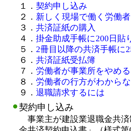
１．
契約申し込み
２．
新しく現場で働く労働
３．
共済証紙の購入
４．
掛金助成手帳に200日貼
５．
2冊目以降の共済手帳に2
６．
共済証紙受払簿
７．
労働者が事業所をやめ
８．
労働者の行方がわから
９．
退職請求するには
契約申し込み
事業主が建設業退職金共済
金共済契約申込書」（様式第