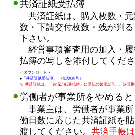
共済証紙受払簿
共済証紙は、購入枚数・元
数・下請交付枚数・残が判る
下さい。
経営事項審査用の加入・履
払簿の写しを添付してくだ
＜ダウンロード＞
●
「共済証紙受払簿」（様式030号）
※
共済証紙は、「共済証紙受払簿」に受払の都度記入し、決算期
労働者が事業所をやめると
事業主は、労働者が事業所
働日数に応じた共済証紙を貼
渡してください。
共済手帳