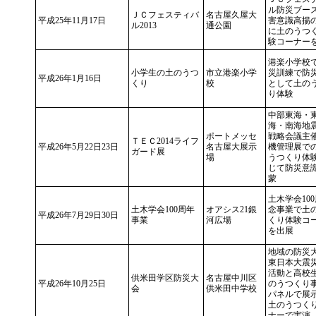
ル防災ブー
ＪＣフェスティバ
名古屋久屋大
平成25年11月17日
害意識高揚
ル2013
通公園
に土のうつ
験コーナー
港楽小学校
小学生の土のうつ
市立港楽小学
災訓練で防
平成26年1月16日
くり
校
として土の
り体験
中部東海・
海・南海地
ポートメッセ
戦略会議主
ＴＥＣ2014ライフ
平成26年5月22日23日
名古屋大展示
機管理展で
ガード展
場
うつくり体
じて防災意
蒙
土木学会10
土木学会100周年
オアシス21銀
念事業で土
平成26年7月29日30日
事業
河広場
くり体験コ
を出展
地域の防災
東日本大震
活動と高校
供米田学区防災大
名古屋中川区
平成26年10月25日
のうつくり
会
供米田中学校
パネルで展
土のうつく
ナーで実演