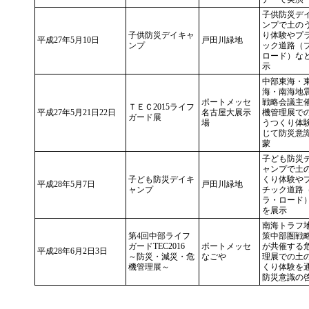
子供防災デ
ンプで土の
子供防災デイキャ
り体験やプ
平成27年5月10日
戸田川緑地
ンプ
ック道路（
ロード）な
示
中部東海・
海・南海地
ポートメッセ
戦略会議主
ＴＥＣ2015ライフ
平成27年5月21日22日
名古屋大展示
機管理展で
ガード展
場
うつくり体
じて防災意
蒙
子ども防災
ャンプで土
子ども防災デイキ
くり体験や
平成28年5月7日
戸田川緑地
ャンプ
チック道路
ラ・ロード
を展示
南海トラフ
第4回中部ライフ
策中部圏戦
ガードTEC2016
ポートメッセ
が共催する
平成28年6月2日3日
～防災・減災・危
なごや
理展での土
機管理展～
くり体験を
防災意識の