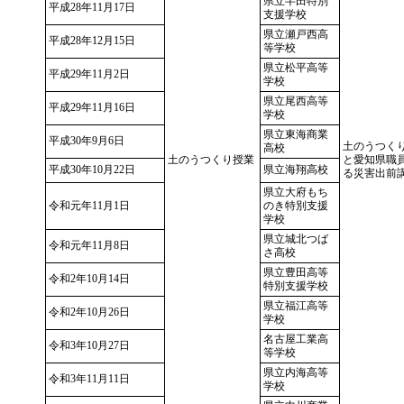
県立半田特別
平成28年11月17日
支援学校
県立瀬戸西高
平成28年12月15日
等学校
県立松平高等
平成29年11月2日
学校
県立尾西高等
平成29年11月16日
学校
県立東海商業
平成30年9月6日
土のうつく
高校
土のうつくり授業
と愛知県職
平成30年10月22日
県立海翔高校
る災害出前
県立大府もち
令和元年11月1日
のき特別支援
学校
県立城北つば
令和元年11月8日
さ高校
県立豊田高等
令和2年10月14日
特別支援学校
県立福江高等
令和2年10月26日
学校
名古屋工業高
令和3年10月27日
等学校
県立内海高等
令和3年11月11日
学校