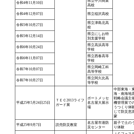
県立中川商業
令和4年11月10日
高校
令和4年12月07日
県立稲沢高校
県立津島北高
令和5年10月27日
校
県立にしお特
令和5年12月14日
別支援学校
県立高浜高等
令和6年10月24日
学校
県立西春高等
令和6年11月07日
学校
県立岡崎工科
令和7年10月07日
高等学校
県立阿久比高
令和7年10月27日
等学校
中部東海・
海・南海地
ポートメッセ
戦略会議主
ＴＥＣ2013ライフ
平成25年5月24日25日
名古屋大展示
機管理展で
ガード展
場
うつくり体
じて防災意
蒙
名古屋市港防
親子で土の
平成25年9月7日
読売防災教室
災センター
り体験
ＪＣフェス